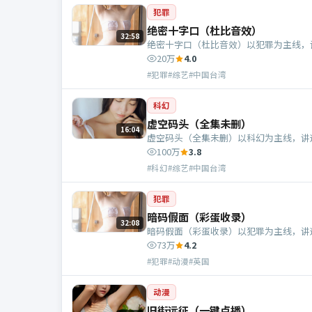
犯罪
绝密十字口（杜比音效）
32:58
绝密十字口（杜比音效）以犯罪为主线，
20万
4.0
#犯罪#综艺#中国台湾
科幻
虚空码头（全集未删）
16:04
虚空码头（全集未删）以科幻为主线，讲
100万
3.8
#科幻#综艺#中国台湾
犯罪
暗码假面（彩蛋收录）
32:08
暗码假面（彩蛋收录）以犯罪为主线，讲
73万
4.2
#犯罪#动漫#英国
动漫
旧街远征（一键点播）