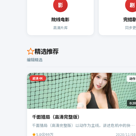
影
剧
院线电影
完结
高清片库
同步更
精选推荐
编辑精选
超清4K
动作
0:20
千面猎局（高清完整版）
千面猎局（高清完整版）以动作为主线，讲述危机中的抉择
与人物成长；中国大陆班底，徐克执导，段奕宏、范伟等主
5.0
99万
2020/11/08