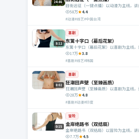
24:46
旧街远征（一键点播）以动漫为主线，讲
58万
4.4
#动漫#综艺#中国台湾
喜剧
东篱十字口（幕后花絮）
8:12
东篱十字口（幕后花絮）以喜剧为主线，
17万
3.8
#喜剧#综艺#韩国
喜剧
狂潮回声壁（至臻画质）
8:02
狂潮回声壁（至臻画质）以喜剧为主线，
28万
4.8
#喜剧#动漫#印度
冒险
金岸绝路书（双结局）
0:15
金岸绝路书（双结局）以冒险为主线，讲
7.7万
4.5