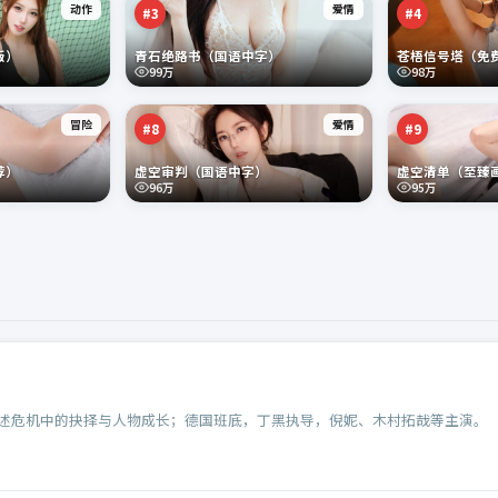
动作
爱情
#
3
#
4
版）
青石绝路书（国语中字）
苍梧信号塔（免
99万
98万
冒险
爱情
#
8
#
9
荐）
虚空审判（国语中字）
虚空清单（至臻
96万
95万
述危机中的抉择与人物成长；德国班底，丁黑执导，倪妮、木村拓哉等主演。