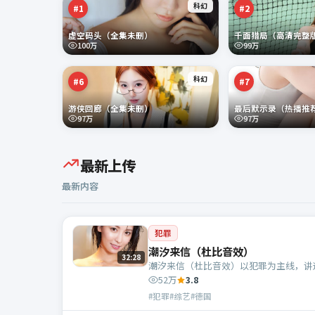
科幻
#
1
#
2
虚空码头（全集未删）
千面猎局（高清完整
100万
99万
科幻
#
6
#
7
游侠回廊（全集未删）
最后默示录（热播推
97万
97万
最新上传
最新内容
犯罪
潮汐来信（杜比音效）
32:28
潮汐来信（杜比音效）以犯罪为主线，讲
52万
3.8
#犯罪#综艺#德国