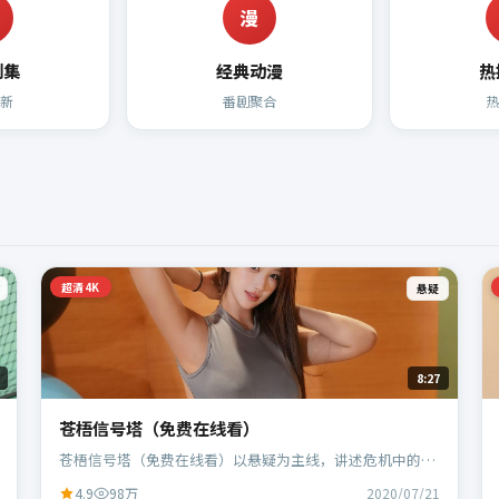
漫
剧集
经典动漫
热
新
番剧聚合
超清4K
悬疑
8:27
苍梧信号塔（免费在线看）
苍梧信号塔（免费在线看）以悬疑为主线，讲述危机中的抉
择与人物成长；中国香港班底，乌尔善执导，刘德华、段奕
4.9
98万
2020/07/21