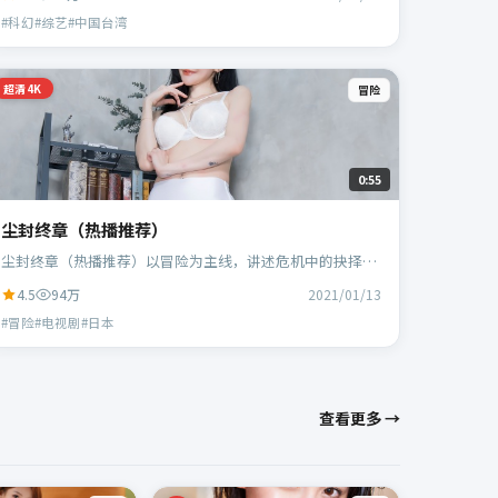
演。
#科幻#综艺#中国台湾
超清4K
冒险
0:55
尘封终章（热播推荐）
尘封终章（热播推荐）以冒险为主线，讲述危机中的抉择与
人物成长；日本班底，贾樟柯执导，黄政民、谭卓等主演。
4.5
94万
2021/01/13
#冒险#电视剧#日本
查看更多 →