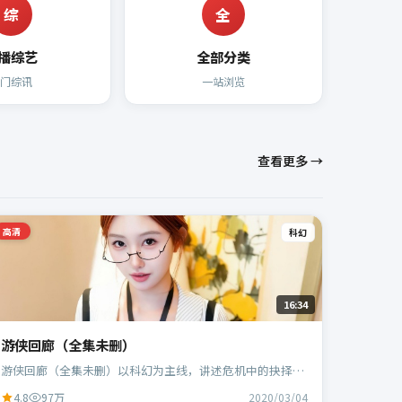
综
全
播综艺
全部分类
热门综讯
一站浏览
查看更多 →
高清
科幻
16:34
游侠回廊（全集未删）
游侠回廊（全集未删）以科幻为主线，讲述危机中的抉择与
人物成长；中国台湾班底，郭帆执导，周冬雨、白宇等主
4.8
97万
2020/03/04