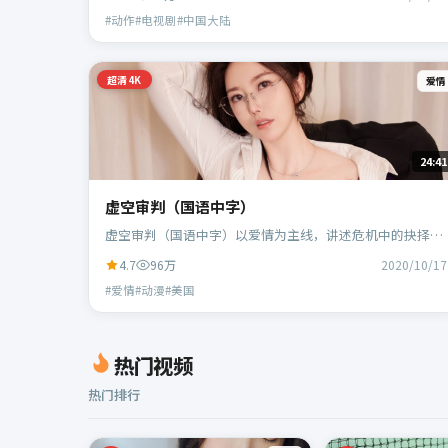
演。
#动作#电视剧#中国大陆
超清4K
爱情
24:41
虚空审判（国语中字）
虚空审判（国语中字）以爱情为主线，讲述危机中的抉择与
人物成长；美国班底，宁浩执导，凯特·布兰切特、蕾雅·
4.7
96万
2020/10/17
赛杜等主演。
#爱情#动漫#美国
热门视频
热门排行