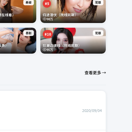
悬疑
犯罪
#
5
费在线看）
归途潜伏（院线同期）
98万
喜剧
犯罪
#
10
画质）
狂潮边境线（院线同期）
95万
查看更多 →
2020/09/04