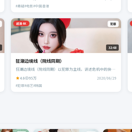
宏等主演。
#悬疑#电影#中国香港
超清4K
犯罪
32:48
狂潮边境线（院线同期）
狂潮边境线（院线同期）以犯罪为主线，讲述危机中的抉择
与人物成长；韩国班底，林超贤执导，胡歌、黄政民等主
4.6
95万
2020/06/29
演。
#犯罪#综艺#韩国